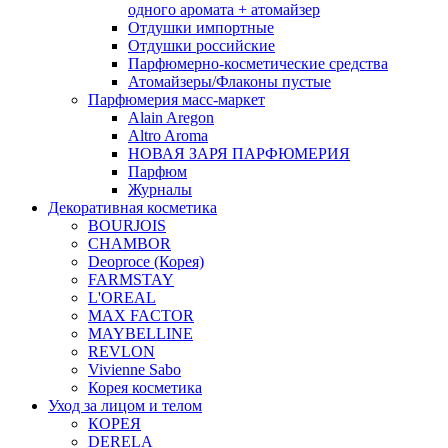
одного аромата + атомайзер
Отдушки импортные
Отдушки российские
Парфюмерно-косметические средства
Атомайзеры/Флаконы пустые
Парфюмерия масс-маркет
Alain Aregon
Altro Aroma
НОВАЯ ЗАРЯ ПАРФЮМЕРИЯ
Парфюм
Журналы
Декоративная косметика
BOURJOIS
CHAMBOR
Deoproce (Корея)
FARMSTAY
L'OREAL
MAX FACTOR
MAYBELLINE
REVLON
Vivienne Sabo
Корея косметика
Уход за лицом и телом
КОРЕЯ
DERELA