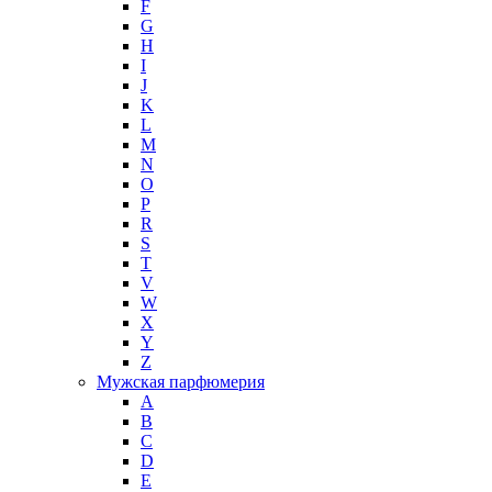
F
G
H
I
J
K
L
M
N
O
P
R
S
T
V
W
X
Y
Z
Мужская парфюмерия
A
B
C
D
E