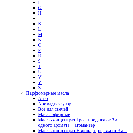
F
G
H
J
K
L
M
N
O
P
R
S
T
U
V
Y
Z
Парфюмерные масла
Arito
Аромадиффузоры
Всё для свечей
Масла эфирные
Масла-концентрат Грас, продажа от 3мл.
одного аромата + атомайзер
Масла-концентрат Европа, продажа от 3мл.