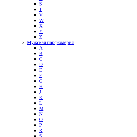
S
T
V
W
X
Y
Z
Мужская парфюмерия
A
B
C
D
E
F
G
H
J
K
L
M
N
O
P
R
S