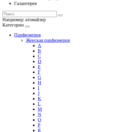
Галантерея
Например:
атомайзер
Категории
Парфюмерия
Женская парфюмерия
A
B
C
D
E
F
G
H
I
J
K
L
M
N
O
P
R