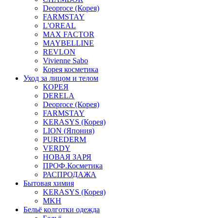
Deoproce (Корея)
FARMSTAY
L'OREAL
MAX FACTOR
MAYBELLINE
REVLON
Vivienne Sabo
Корея косметика
Уход за лицом и телом
КОРЕЯ
DERELA
Deoproce (Корея)
FARMSTAY
KERASYS (Корея)
LION (Япония)
PUREDERM
VERDY
НОВАЯ ЗАРЯ
ПРОФ.Косметика
РАСПРОДАЖА
Бытовая химия
KERASYS (Корея)
MKH
Бельё колготки одежда