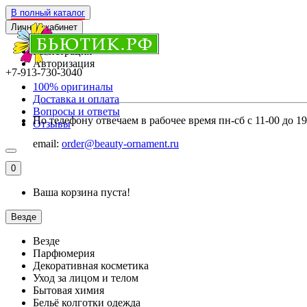
В полный каталог
Личный кабинет
Регистрация
Авторизация
+7-913-730-3040
100% оригиналы
Доставка и оплата
Вопросы и ответы
По телефону отвечаем в рабочее время пн-сб с 11-00 до 1
Отзывы
email:
order@beauty-ornament.ru
0
Ваша корзина пуста!
Везде
Везде
Парфюмерия
Декоративная косметика
Уход за лицом и телом
Бытовая химия
Бельё колготки одежда