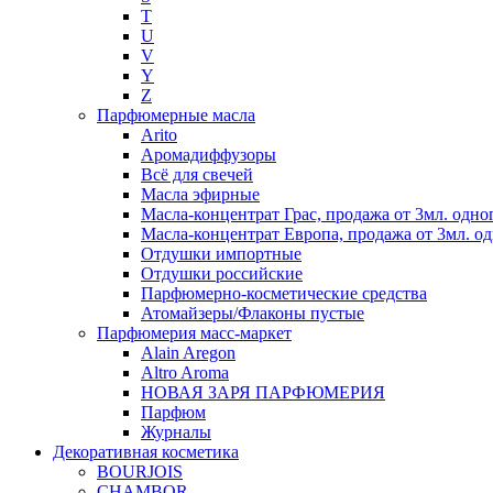
T
U
V
Y
Z
Парфюмерные масла
Arito
Аромадиффузоры
Всё для свечей
Масла эфирные
Масла-концентрат Грас, продажа от 3мл. одно
Масла-концентрат Европа, продажа от 3мл. од
Отдушки импортные
Отдушки российские
Парфюмерно-косметические средства
Атомайзеры/Флаконы пустые
Парфюмерия масс-маркет
Alain Aregon
Altro Aroma
НОВАЯ ЗАРЯ ПАРФЮМЕРИЯ
Парфюм
Журналы
Декоративная косметика
BOURJOIS
CHAMBOR