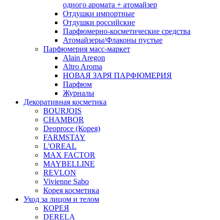
одного аромата + атомайзер
Отдушки импортные
Отдушки российские
Парфюмерно-косметические средства
Атомайзеры/Флаконы пустые
Парфюмерия масс-маркет
Alain Aregon
Altro Aroma
НОВАЯ ЗАРЯ ПАРФЮМЕРИЯ
Парфюм
Журналы
Декоративная косметика
BOURJOIS
CHAMBOR
Deoproce (Корея)
FARMSTAY
L'OREAL
MAX FACTOR
MAYBELLINE
REVLON
Vivienne Sabo
Корея косметика
Уход за лицом и телом
КОРЕЯ
DERELA