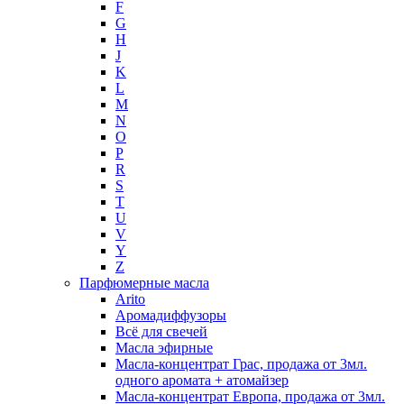
F
G
H
J
K
L
M
N
O
P
R
S
T
U
V
Y
Z
Парфюмерные масла
Arito
Аромадиффузоры
Всё для свечей
Масла эфирные
Масла-концентрат Грас, продажа от 3мл.
одного аромата + атомайзер
Масла-концентрат Европа, продажа от 3мл.