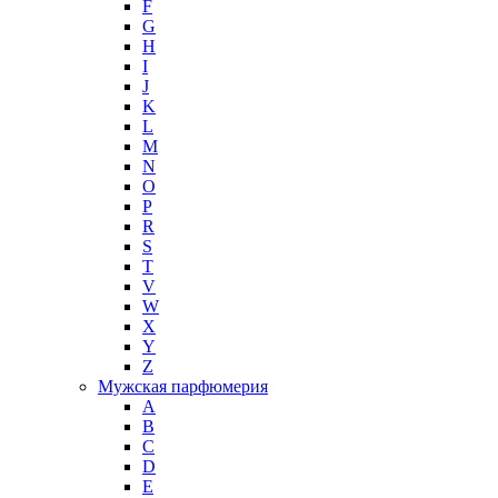
F
G
H
I
J
K
L
M
N
O
P
R
S
T
V
W
X
Y
Z
Мужская парфюмерия
A
B
C
D
E